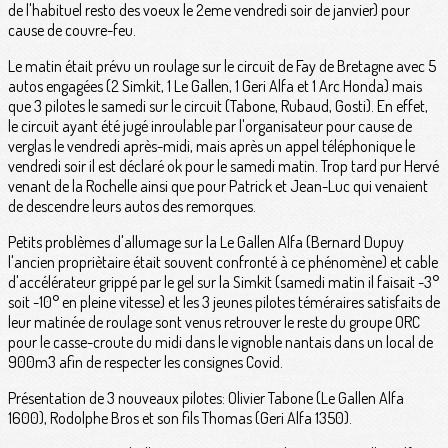
de l'habituel resto des voeux le 2eme vendredi soir de janvier) pour
cause de couvre-feu.
Le matin était prévu un roulage sur le circuit de Fay de Bretagne avec 5
autos engagées (2 Simkit, 1 Le Gallen, 1 Geri Alfa et 1 Arc Honda) mais
que 3 pilotes le samedi sur le circuit (Tabone, Rubaud, Gosti). En effet,
le circuit ayant été jugé inroulable par l'organisateur pour cause de
verglas le vendredi après-midi, mais après un appel téléphonique le
vendredi soir il est déclaré ok pour le samedi matin. Trop tard pur Hervé
venant de la Rochelle ainsi que pour Patrick et Jean-Luc qui venaient
de descendre leurs autos des remorques.
Petits problèmes d'allumage sur la Le Gallen Alfa (Bernard Dupuy
l'ancien propriètaire était souvent confronté à ce phénomène) et cable
d'accélérateur grippé par le gel sur la Simkit (samedi matin il faisait -3°
soit -10° en pleine vitesse) et les 3 jeunes pilotes téméraires satisfaits de
leur matinée de roulage sont venus retrouver le reste du groupe ORC
pour le casse-croute du midi dans le vignoble nantais dans un local de
900m3 afin de respecter les consignes Covid.
Présentation de 3 nouveaux pilotes: Olivier Tabone (Le Gallen Alfa
1600), Rodolphe Bros et son fils Thomas (Geri Alfa 1350).