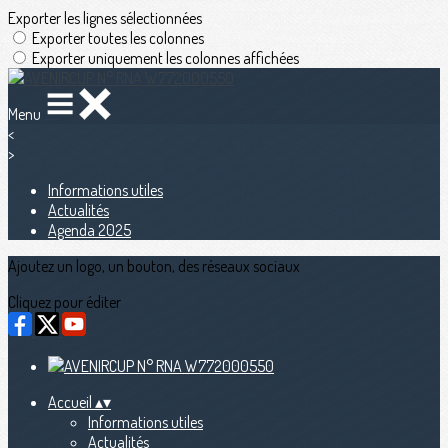
Exporter les lignes sélectionnées
Exporter toutes les colonnes
Exporter uniquement les colonnes affichées
Menu
<
>
Informations utiles
Actualités
Agenda 2025
Ajoutez un logo, un bouton, des réseaux sociaux
Cliquez pour éditer
Accueil
▴
▾
Informations utiles
Actualités