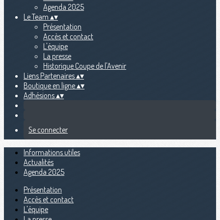
Agenda 2025
Le Team
▴
▾
Présentation
Accès et contact
L'équipe
La presse
Historique Coupe de l'Avenir
Liens Partenaires
▴
▾
Boutique en ligne
▴
▾
Adhésions
▴
▾
Se connecter
Informations utiles
Actualités
Agenda 2025
Présentation
Accès et contact
L'équipe
La presse