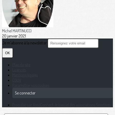
Michel MARTINUCCI
20 janvier 2021
Je m'abonne à la newsletter
OK
Plan du site
Licences
Mentions légales
CGUV
Paramétrer vos cookies
Se connecter
Propulsé par AssoConnect, le logiciel des associations Sportives