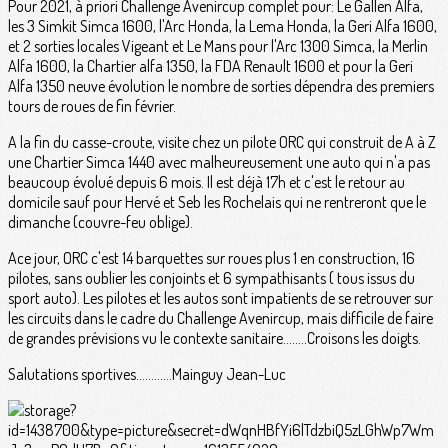
Pour 2021, à priori Challenge Avenircup complet pour: Le Gallen Alfa,
les 3 Simkit Simca 1600, l'Arc Honda, la Lema Honda, la Geri Alfa 1600,
et 2 sorties locales Vigeant et Le Mans pour l'Arc 1300 Simca, la Merlin
Alfa 1600, la Chartier alfa 1350, la FDA Renault 1600 et pour la Geri
Alfa 1350 neuve évolution le nombre de sorties dépendra des premiers
tours de roues de fin février.
A la fin du casse-croute, visite chez un pilote ORC qui construit de A à Z
une Chartier Simca 1440 avec malheureusement une auto qui n'a pas
beaucoup évolué depuis 6 mois. Il est déjà 17h et c'est le retour au
domicile sauf pour Hervé et Seb les Rochelais qui ne rentreront que le
dimanche (couvre-feu oblige).
Ace jour, ORC c'est 14 barquettes sur roues plus 1 en construction, 16
pilotes, sans oublier les conjoints et 6 sympathisants ( tous issus du
sport auto). Les pilotes et les autos sont impatients de se retrouver sur
les circuits dans le cadre du Challenge Avenircup, mais difficile de faire
de grandes prévisions vu le contexte sanitaire........Croisons les doigts.
Salutations sportives............Mainguy Jean-Luc