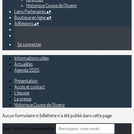
Historique Coupe de l'Avenir
Liens Partenaires
▴
▾
Boutique en ligne
▴
▾
Adhésions
▴
▾
Se connecter
Informations utiles
Actualités
Agenda 2025
Présentation
Accès et contact
L'équipe
La presse
Historique Coupe de l'Avenir
Aucun formulaire ni billetterie n'a été publié dans cette page.
Je m'abonne à la newsletter