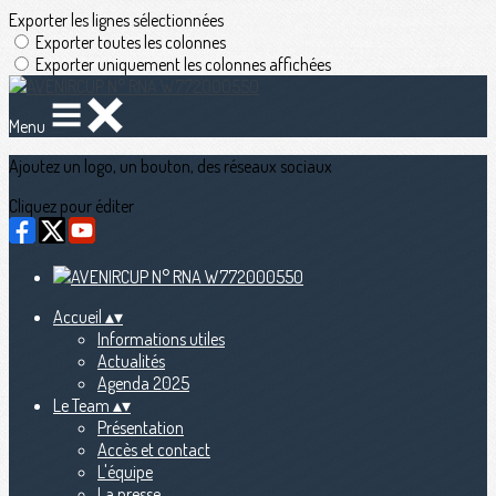
Exporter les lignes sélectionnées
Exporter toutes les colonnes
Exporter uniquement les colonnes affichées
Menu
Ajoutez un logo, un bouton, des réseaux sociaux
Cliquez pour éditer
Accueil
▴
▾
Informations utiles
Actualités
Agenda 2025
Le Team
▴
▾
Présentation
Accès et contact
L'équipe
La presse