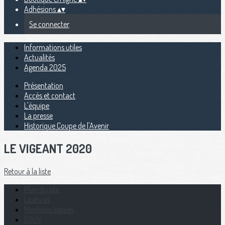
Adhésions
▴
▾
Se connecter
Informations utiles
Actualités
Agenda 2025
Présentation
Accès et contact
L'équipe
La presse
Historique Coupe de l'Avenir
LE VIGEANT 2020
Retour à la liste
Plan du site
Licences
Mentions légales
CGUV