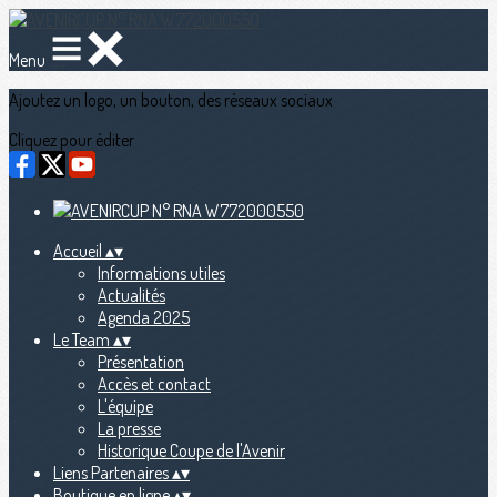
Menu
Ajoutez un logo, un bouton, des réseaux sociaux
Cliquez pour éditer
Accueil
▴
▾
Informations utiles
Actualités
Agenda 2025
Le Team
▴
▾
Présentation
Accès et contact
L'équipe
La presse
Historique Coupe de l'Avenir
Liens Partenaires
▴
▾
Boutique en ligne
▴
▾