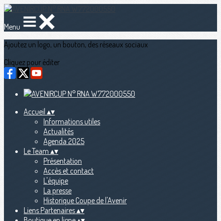
Menu
Ajoutez un logo, un bouton, des réseaux sociaux
Cliquez pour éditer
Accueil
▴
▾
Informations utiles
Actualités
Agenda 2025
Le Team
▴
▾
Présentation
Accès et contact
L'équipe
La presse
Historique Coupe de l'Avenir
Liens Partenaires
▴
▾
Boutique en ligne
▴
▾