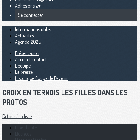
Adhésions
▴
▾
Se connecter
Informations utiles
Actualités
Agenda 2025
Présentation
Accès et contact
L'équipe
La presse
Historique Coupe de l'Avenir
CROIX EN TERNOIS LES FILLES DANS LES
PROTOS
Retour à la liste
Plan du site
Licences
Mentions légales