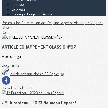
L'équipe
La presse
Historique Coupe de l'Avenir
Présentation
Accès et contact
L'équipe
La presse
Historique Coupe de
l'Avenir
Retour
ARTICLE ECHAPPEMENT CLASSIC N°97
A télécharger..
Documents
article-echapp-classic-97-Copier.jpg
Consultez également
JM Duranteau - 2023 Nouveau Départ !