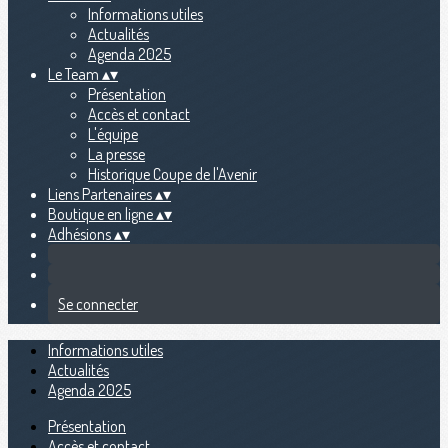
Informations utiles
Actualités
Agenda 2025
Le Team
▴
▾
Présentation
Accès et contact
L'équipe
La presse
Historique Coupe de l'Avenir
Liens Partenaires
▴
▾
Boutique en ligne
▴
▾
Adhésions
▴
▾
Se connecter
Informations utiles
Actualités
Agenda 2025
Présentation
Accès et contact