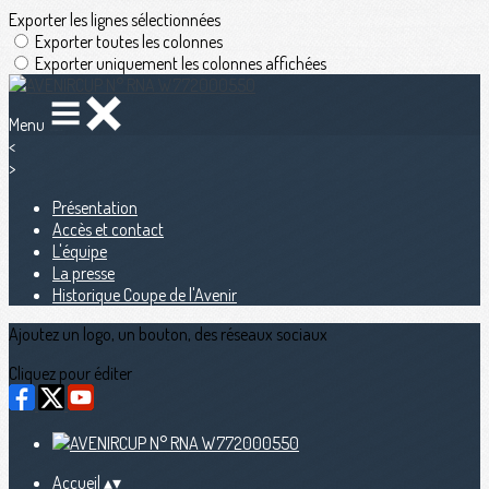
Exporter les lignes sélectionnées
Exporter toutes les colonnes
Exporter uniquement les colonnes affichées
Menu
<
>
Présentation
Accès et contact
L'équipe
La presse
Historique Coupe de l'Avenir
Ajoutez un logo, un bouton, des réseaux sociaux
Cliquez pour éditer
Accueil
▴
▾