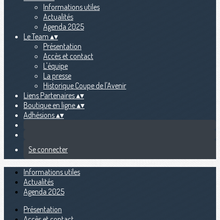
Informations utiles
Actualités
Agenda 2025
Le Team
▴
▾
Présentation
Accès et contact
L'équipe
La presse
Historique Coupe de l'Avenir
Liens Partenaires
▴
▾
Boutique en ligne
▴
▾
Adhésions
▴
▾
Se connecter
Informations utiles
Actualités
Agenda 2025
Présentation
Accès et contact