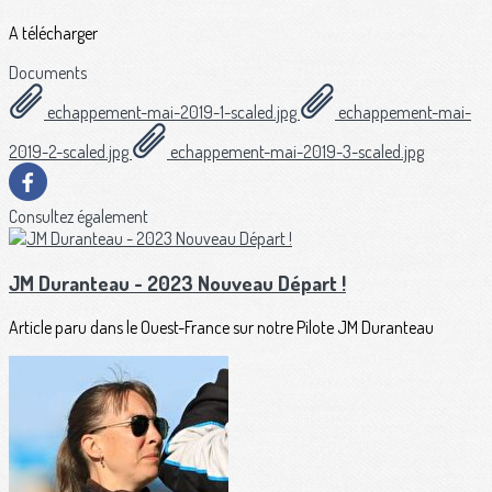
A télécharger
Documents
echappement-mai-2019-1-scaled.jpg
echappement-mai-
2019-2-scaled.jpg
echappement-mai-2019-3-scaled.jpg
Consultez également
JM Duranteau - 2023 Nouveau Départ !
Article paru dans le Ouest-France sur notre Pilote JM Duranteau