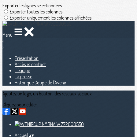
Exporter les lignes sélectionnées
Exporter toutes les colonnes
Exporter uniquement les colonnes affichées
Menu
<
>
Présentation
Accès et contact
L'équipe
La presse
Historique Coupe de l'Avenir
Ajoutez un logo, un bouton, des réseaux sociaux
Cliquez pour éditer
Accueil
▴
▾