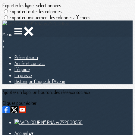
Exporter les lignes sélectionnées
Exporter toutes les colonnes
Exporter uniquement les colonnes affichées
Menu
<
>
Présentation
Accès et contact
L'équipe
La presse
Historique Coupe de l'Avenir
Ajoutez un logo, un bouton, des réseaux sociaux
Cliquez pour éditer
Accueil
▴
▾