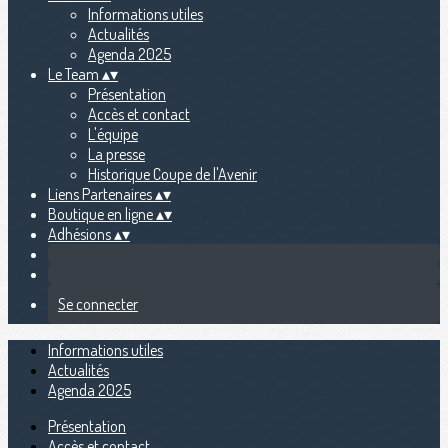
Informations utiles
Actualités
Agenda 2025
Le Team
▴
▾
Présentation
Accès et contact
L'équipe
La presse
Historique Coupe de l'Avenir
Liens Partenaires
▴
▾
Boutique en ligne
▴
▾
Adhésions
▴
▾
Se connecter
Informations utiles
Actualités
Agenda 2025
Présentation
Accès et contact